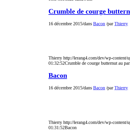
Crumble de courge buttern
16 décembre 2015
/
dans
Bacon
/
par
Thierry
Thierry
http://lerang4.com/dev/wp-content/
01:32:52
Crumble de courge butternut au pa
Bacon
16 décembre 2015
/
dans
Bacon
/
par
Thierry
Thierry
http://lerang4.com/dev/wp-content/
01:31:52
Bacon