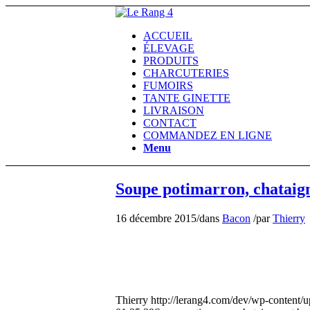
ACCUEIL
ÉLEVAGE
PRODUITS
CHARCUTERIES
FUMOIRS
TANTE GINETTE
LIVRAISON
CONTACT
COMMANDEZ EN LIGNE
Menu
Soupe potimarron, chataign
16 décembre 2015
/
dans
Bacon
/
par
Thierry
Thierry
http://lerang4.com/dev/wp-content/