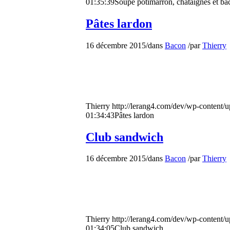
01:35:39
Soupe potimarron, chataignes et ba
Pâtes lardon
16 décembre 2015
/
dans
Bacon
/
par
Thierry
Thierry
http://lerang4.com/dev/wp-content/
01:34:43
Pâtes lardon
Club sandwich
16 décembre 2015
/
dans
Bacon
/
par
Thierry
Thierry
http://lerang4.com/dev/wp-content/
01:34:05
Club sandwich