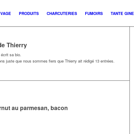
EVAGE
PRODUITS
CHARCUTERIES
FUMOIRS
TANTE GIN
de
Thierry
écrit sa bio.
ons juste que nous sommes fiers que
Thierry
ait rédigé 13 entrées.
rnut au parmesan, bacon